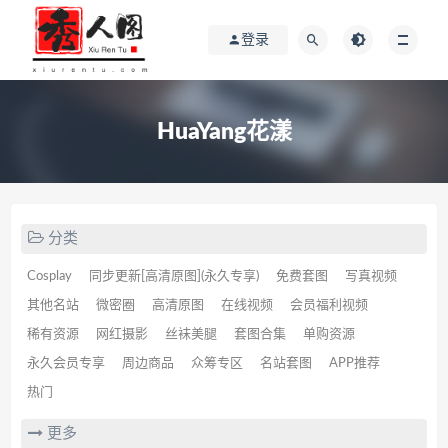
登录
HuaYang花漾
分类
Cosplay
同步更新[高清原图](永久专享)
免费套图
写真视频
其他名站
微密圈
高清原图
在线视频
会员福利视频
稀有资源
网红摄影
丝袜美腿
套图合集
单购资源
永久会员专享
周边商品
众筹专区
名站套图
APP推荐
热门
更多