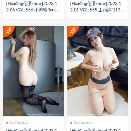
[HuaYang花漾show]2023.1
[HuaYang花漾show]2023.1
2.06 VOL.556 小海臀Rena[5
2.01 VOL.555 王雨纯[113+
2+1P／619MB]
1P／1.06GB]
HuaYang花漾
HuaYang花漾
[HuaYang花漾show]2023.1
[HuaYang花漾show]2023.1