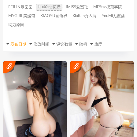
FEILIN嗲囡囡
HuaYang花漾
IMISS爱蜜社
MFStar模范学院
MYGIRL美媛馆
XIAOYU画语界
XiuRen秀人网
YouMi尤蜜荟
助力原图
发布日期
修改时间
评论数量
随机
热度