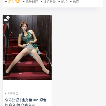
发布日期
修改时间
评论数量
随机
热度
众筹专区
众筹资源 | 金允希Yuki 绿色
旗袍 视频 众筹专用